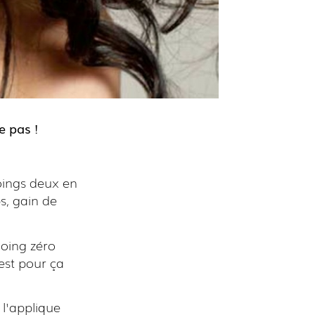
se pas
!
oings deux en
s, gain de
ooing zéro
'est pour ça
 l'applique