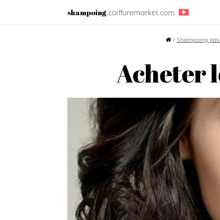
.coiffuremarket.com
shampoing
/
Shampoing pas
Acheter 