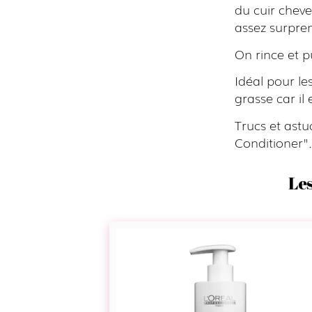
du cuir chev
assez surpren
On rince et p
Idéal pour l
grasse car il 
Trucs et astu
Conditioner".
Les
Cleansing
Conditioner
-
Aboslut
Repair