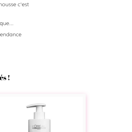
mousse c'est
que...
 tendance
és !
Cleansing
Conditioner
-
Curl
Contour