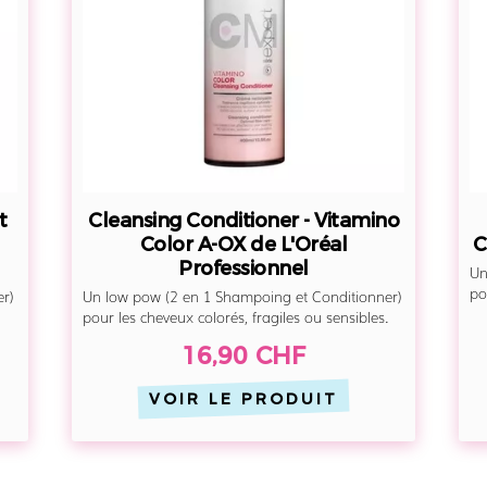
A-
OX
de
L'Oréal
Professionnel
t
Cleansing Conditioner - Vitamino
Color A-OX de L'Oréal
C
Professionnel
Un
po
r)
Un low pow (2 en 1 Shampoing et Conditionner)
pour les cheveux colorés, fragiles ou sensibles.
16,90 CHF
VOIR LE PRODUIT