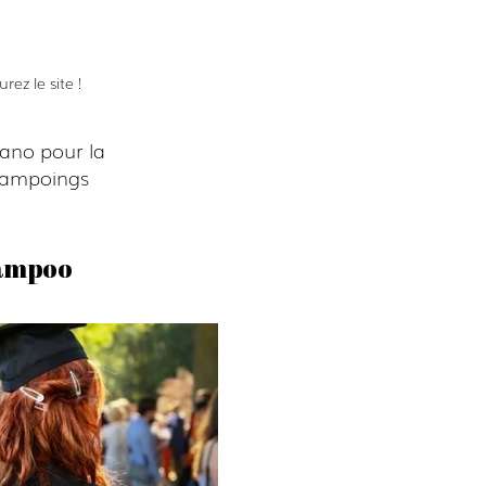
ez le site !
ano pour la
shampoings
hampoo