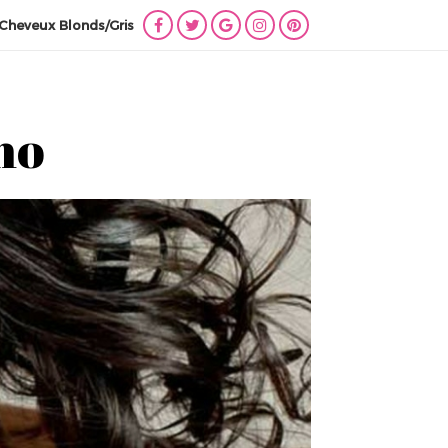
Cheveux Blonds/Gris
Lien
Lien
Lien
Lien
Lien
vers
vers
vers
vers
vers
Facebook
Twitter
Google
Instagram
Pinterest
+
no