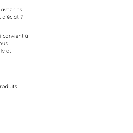
 avez des
 d‘éclat ?
i convient à
ous
le et
roduits
e