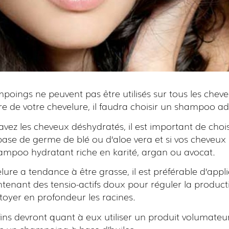
poings ne peuvent pas être utilisés sur tous les cheveu
re de votre chevelure, il faudra choisir un shampoo a
s avez les cheveux déshydratés, il est important de choi
ase de germe de blé ou d’aloe vera et si vos cheveux 
hampoo hydratant riche en karité, argan ou avocat.
elure a tendance à être grasse, il est préférable d’appl
enant des tensio-actifs doux pour réguler la product
toyer en profondeur les racines.
ins devront quant à eux utiliser un produit volumateur
s un shampoing à base d’huiles.