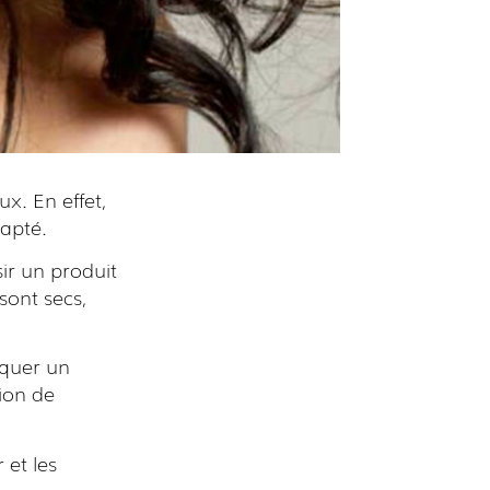
x. En effet,
dapté.
sir un produit
sont secs,
iquer un
ion de
 et les