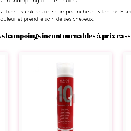
es cheveux colorés un shampoo riche en vitamine E se
couleur et prendre soin de ses cheveux.
 shampoings incontournables à prix cass
Shampoing
multi
action
10
en
1
-
Blanche
Cosmétique