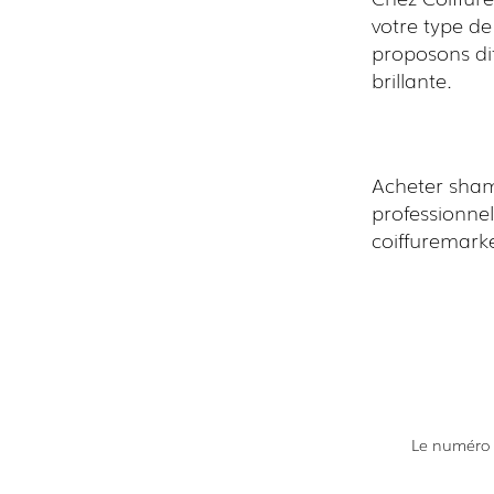
votre type d
proposons dif
brillante.
Acheter sham
professionnel
coiffuremark
Le numéro 1