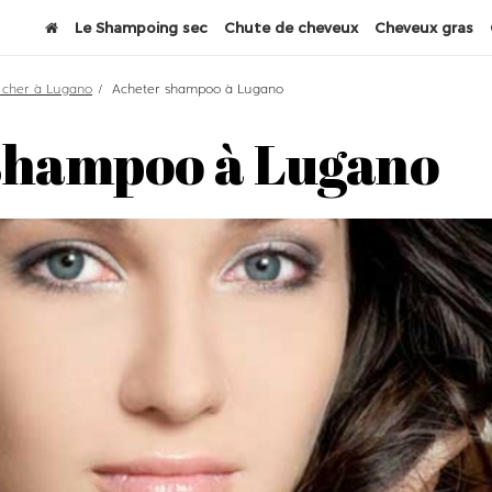
Le Shampoing sec
Chute de cheveux
Cheveux gras
 cher à Lugano
Acheter shampoo à Lugano
shampoo à Lugano