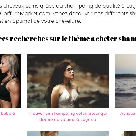
s cheveux sains grâce au shampoing de qualité à Lug
z CoiffureMarket.com, venez découvrir nos différents 
tien optimal de votre chevelure.
res recherches sur le thème acheter sha
 bébé à
Trouver un shampoing volumateur qui
Acheter
donne du volume à Lugano