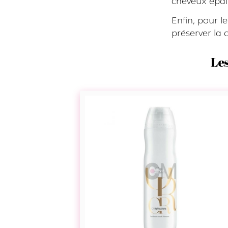
Enfin, pour l
préserver la 
Les
Shampoing
révélateur
–
Oil
Reflections