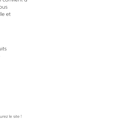
ous
le et
its
e
ez le site !