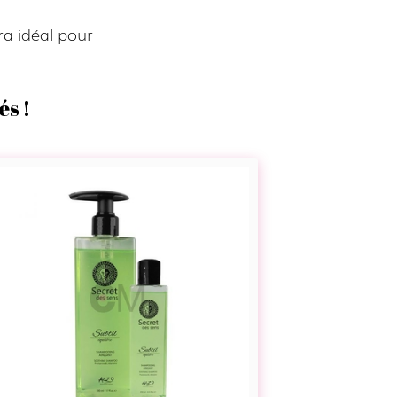
ra idéal pour
és !
Secret
des
Sens
Shampoings
Subtil
Equilibre
-
Azzo
Professionnel