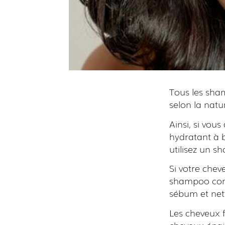
Tous les sham
selon la natu
Ainsi, si vou
hydratant à b
utilisez un s
Si votre chev
shampoo cont
sébum et net
Les cheveux f
cheveux épai