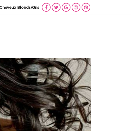
Cheveux Blonds/Gris
Lien
Lien
Lien
Lien
Lien
vers
vers
vers
vers
vers
Facebook
Twitter
Google
Instagram
Pinterest
+