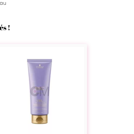
 au
és !
Shampoing
réparateur
–
BC
Oil
Miracle
Barbary
Fig