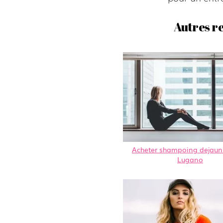
Autres r
Acheter shampoing dejauni
Lugano