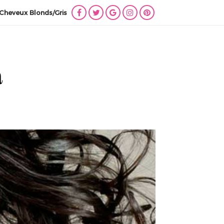
Cheveux Blonds/Gris
Lien
Lien
Lien
Lien
Lien
vers
vers
vers
vers
vers
Facebook
Twitter
Google
Instagram
Pinterest
+
à