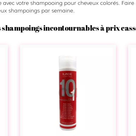
e avec votre shampooing pour cheveux colorés. Faire
x shampoings par semaine.
 shampoings incontournables à prix cass
Shampoing
multi
action
10
en
1
-
Blanche
Cosmétique