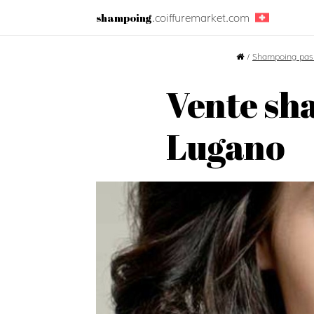
.coiffuremarket.com
shampoing
/
Shampoing pas
Vente sh
Lugano