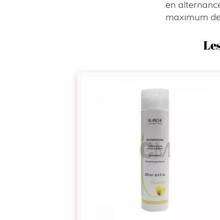
en alternanc
maximum deu
Les
Shampoing
nutrition
intense
–
Fleurilège