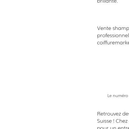
brillante.
Vente shampo
professionnel
coiffuremark
Le numéro 1
Retrouvez de
Suisse ! Che
pour un entre