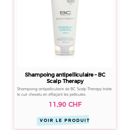
p
1
o
–
i
I
n
s
g
i
a
s
n
H
t
a
i
i
p
r
Shampoing antipelliculaire – BC
e
Scalp Therapy
P
l
Shampoing antipelliculaire de BC Scalp Therapy traite
u
l
le cuir chevelu en effaçant les pellicules.
r
i
11,90 CHF
e
c
u
VOIR LE PRODUIT
l