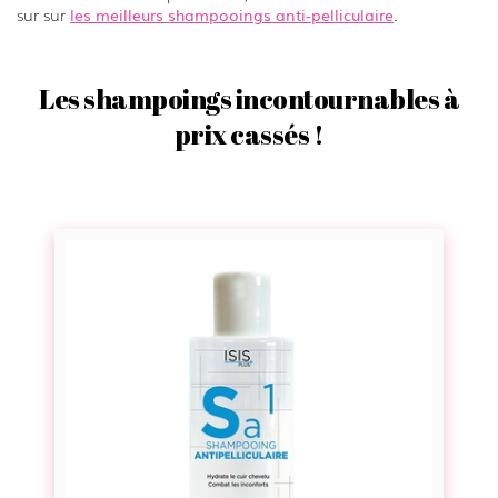
sur sur
les meilleurs shampooings anti-pelliculaire
.
Les shampoings incontournables à
prix cassés !
S
h
a
m
p
o
i
n
g