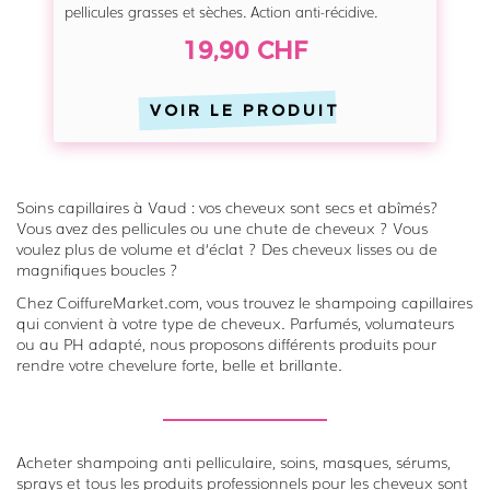
l
pellicules grasses et sèches. Action anti-récidive.
y
a
19,90 CHF
i
r
VOIR LE PRODUIT
e
p
e
l
Soins capillaires à Vaud : vos cheveux sont secs et abîmés?
Vous avez des pellicules ou une chute de cheveux ? Vous
l
voulez plus de volume et d‘éclat ? Des cheveux lisses ou de
i
magnifiques boucles ?
c
Chez CoiffureMarket.com, vous trouvez le shampoing capillaires
u
qui convient à votre type de cheveux. Parfumés, volumateurs
ou au PH adapté, nous proposons différents produits pour
l
rendre votre chevelure forte, belle et brillante.
e
s
g
r
Acheter shampoing anti pelliculaire, soins, masques, sérums,
sprays et tous les produits professionnels pour les cheveux sont