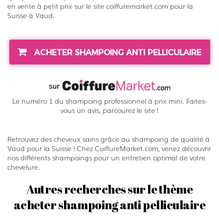
a
en vente à petit prix sur le site coiffuremarket.com pour la
s
Suisse à Vaud.
s
e
s
ACHETER SHAMPOING ANTI PELLICULAIRE
e
t
s
Le numéro 1 du shampoing professionnel à prix mini. Faites-
è
vous un avis, parcourez le site !
c
h
Retrouvez des cheveux sains grâce au shampoing de qualité à
e
Vaud pour la Suisse ! Chez CoiffureMarket.com, venez découvrir
s
nos différents shampoings pour un entretien optimal de votre
-
chevelure.
K
Autres recherches sur le thème
é
acheter shampoing anti pelliculaire
r
a