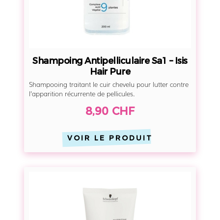
A
n
t
i
p
Shampoing Antipelliculaire Sa1 – Isis
e
Hair Pure
l
Shampooing traitant le cuir chevelu pour lutter contre
l
l’apparition récurrente de pellicules.
i
8,90 CHF
c
u
VOIR LE PRODUIT
l
a
i
S
r
h
e
a
S
m
a