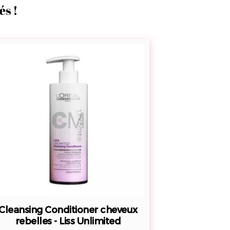
és !
Cleansing
Conditioner
cheveux
rebelles
-
Liss
Unlimited
Cleansing Conditioner cheveux
rebelles - Liss Unlimited