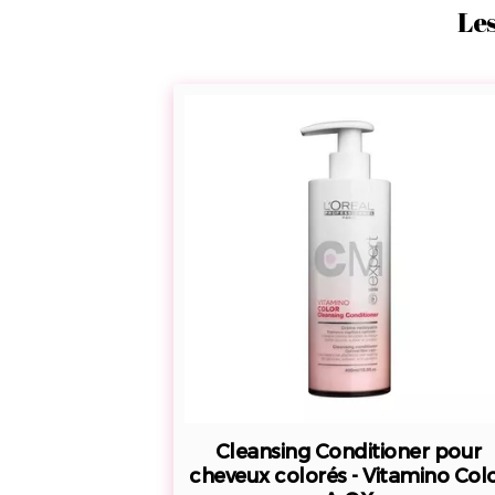
Les
Cleansing
Conditioner
pour
cheveux
colorés
-
Vitamino
Color
A-
OX
Cleansing Conditioner pour
cheveux colorés - Vitamino Col