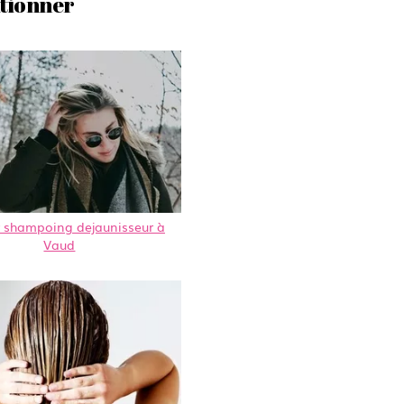
itionner
r shampoing dejaunisseur à
Vaud