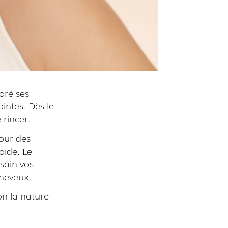
oré ses
ointes. Dès le
 rincer.
Pour des
roide. Le
 sain vos
cheveux.
lon la nature