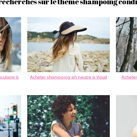
recherches sur le thème shampoing cond
culaire à
Acheter shampoing ph neutre à Vaud
Achete