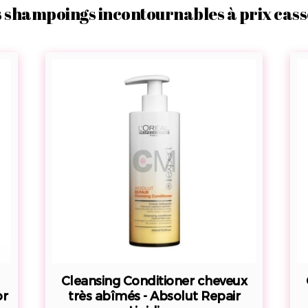
 shampoings incontournables à prix cass
Cleansing
Conditioner
cheveux
très
abîmés
-
Absolut
Repair
Lipidium
Cleansing Conditioner cheveux
or
très abîmés - Absolut Repair