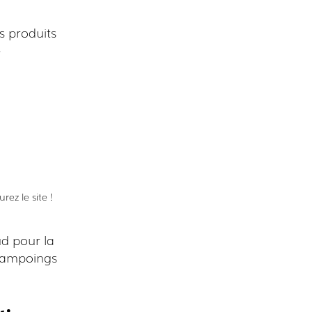
s produits
e
ez le site !
d pour la
shampoings