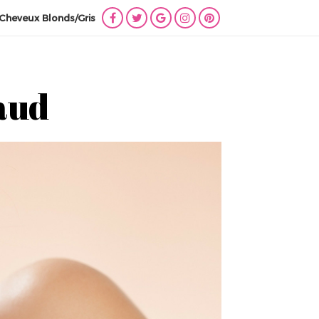
Cheveux Blonds/Gris
Lien
Lien
Lien
Lien
Lien
vers
vers
vers
vers
vers
Facebook
Twitter
Google
Instagram
Pinterest
+
aud