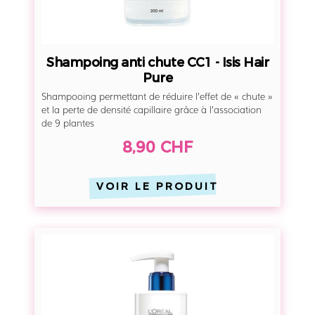
t
i
c
Shampoing anti chute CC1 - Isis Hair
h
Pure
u
Shampooing permettant de réduire l’effet de « chute »
t
et la perte de densité capillaire grâce à l’association
de 9 plantes
e
C
8,90 CHF
C
1
VOIR LE PRODUIT
-
I
s
S
i
h
s
a
H
m
a
p