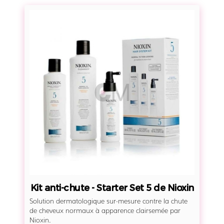
r
K
i
i
o
t
x
a
y
n
l
t
L
i
'
-
O
c
r
h
é
u
a
t
l
e
P
-
r
Kit anti-chute - Starter Set 5 de Nioxin
S
o
Solution dermatologique sur-mesure contre la chute
t
de cheveux normaux à apparence clairsemée par
f
a
Nioxin.