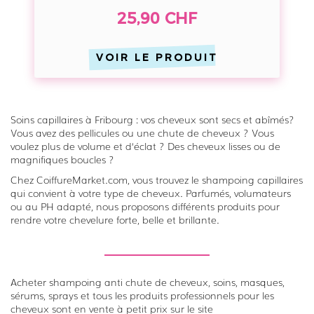
e
r
25,90 CHF
s
t
s
e
i
VOIR LE PRODUIT
r
o
S
n
e
n
Soins capillaires à Fribourg : vos cheveux sont secs et abîmés?
t
e
Vous avez des pellicules ou une chute de cheveux ? Vous
5
voulez plus de volume et d‘éclat ? Des cheveux lisses ou de
l
d
magnifiques boucles ?
e
Chez CoiffureMarket.com, vous trouvez le shampoing capillaires
N
qui convient à votre type de cheveux. Parfumés, volumateurs
ou au PH adapté, nous proposons différents produits pour
i
rendre votre chevelure forte, belle et brillante.
o
x
i
Acheter shampoing anti chute de cheveux, soins, masques,
n
sérums, sprays et tous les produits professionnels pour les
cheveux sont en vente à petit prix sur le site