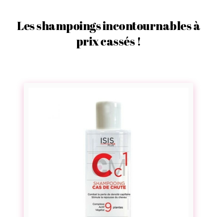
Les shampoings incontournables à
prix cassés !
S
h
a
m
p
o
i
n
g
a
n