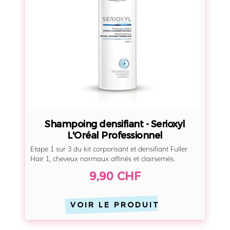
i
o
r
i
P
n
u
g
r
d
e
e
n
s
i
Shampoing densifiant - Serioxyl
f
L'Oréal Professionnel
i
Etape 1 sur 3 du kit corporisant et densifiant Fuller
a
Hair 1, cheveux normaux affinés et clairsemés.
n
9,90 CHF
t
-
VOIR LE PRODUIT
S
e