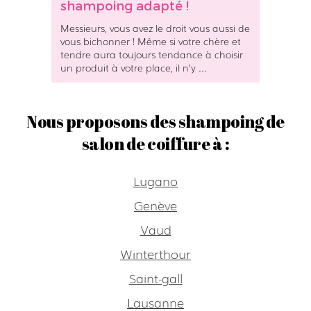
e
shampoing adapté !
v
e
x
e
n
Messieurs, vous avez le droit vous aussi de
a
é
vous bichonner ! Même si votre chère et
c
g
tendre aura toujours tendance à choisir
t
un produit à votre place, il n’y ...
l
e
i
m
g
e
e
Nous proposons des shampoing de
n
z
salon de coiffure à :
t
p
?
a
s
Lugano
v
Genève
o
t
Vaud
r
Winterthour
e
c
Saint-gall
h
e
Lausanne