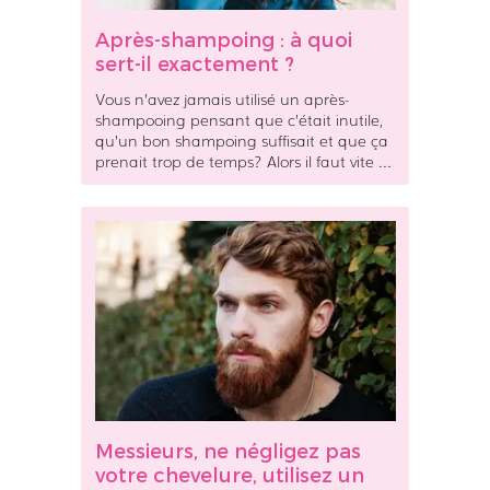
a
e
Après-shampoing : à quoi
m
t
sert-il exactement ?
p
a
o
p
Vous n’avez jamais utilisé un après-
i
r
shampooing pensant que c’était inutile,
n
è
qu’un bon shampoing suffisait et que ça
prenait trop de temps? Alors il faut vite ...
g
s
:
-
à
s
q
h
M
u
a
e
o
m
s
i
p
s
s
o
i
e
o
e
r
i
u
t
n
r
-
g
s
i
Messieurs, ne négligez pas
W
,
l
votre chevelure, utilisez un
a
n