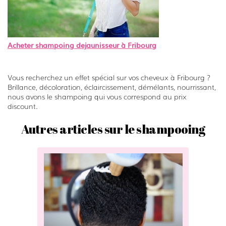
Acheter shampoing dejaunisseur à Fribourg
Vous recherchez un effet spécial sur vos cheveux à Fribourg ?
Brillance, décoloration, éclaircissement, démélants, nourrissant,
nous avons le shampoing qui vous correspond au prix
discount.
Autres articles sur le shampooing
T
r
o
u
v
e