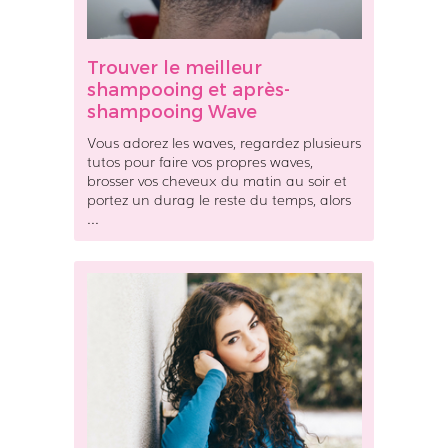
r
l
e
Trouver le meilleur
m
shampooing et après-
e
shampooing Wave
i
l
Vous adorez les waves, regardez plusieurs
l
tutos pour faire vos propres waves,
e
brosser vos cheveux du matin au soir et
portez un durag le reste du temps, alors
u
...
r
s
h
A
a
p
m
r
p
è
o
s
o
-
i
s
n
h
g