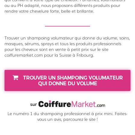
ou au PH adapté, nous proposons différents produits pour
s
rendre votre chevelure forte, belle et brillante.
a
n
t
-
Trouver un shampoing volumateur qui donne du volume, soins,
masques, sérums, sprays et tous les produits professionnels
K
pour les cheveux sont en vente à petit prix sur le site
é
coiffuremarket.com pour la Suisse à Fribourg.
r
a
s
TROUVER UN SHAMPOING VOLUMATEUR
QUI DONNE DU VOLUME
t
a
s
e
Le numéro 1 du shampoing professionnel à prix mini. Faites-
vous un avis, parcourez le site !