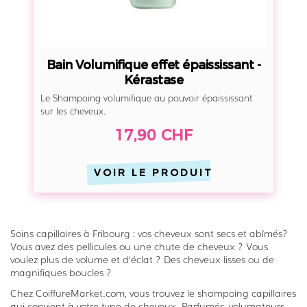
f
e
i
d
q
k
u
e
Bain Volumifique effet épaississant -
e
n
Kérastase
e
Le Shampoing volumifique au pouvoir épaississant
f
sur les cheveux.
f
17,90 CHF
e
t
VOIR LE PRODUIT
é
p
a
i
Soins capillaires à Fribourg : vos cheveux sont secs et abîmés?
Vous avez des pellicules ou une chute de cheveux ? Vous
s
voulez plus de volume et d‘éclat ? Des cheveux lisses ou de
s
magnifiques boucles ?
i
Chez CoiffureMarket.com, vous trouvez le shampoing capillaires
s
qui convient à votre type de cheveux. Parfumés, volumateurs