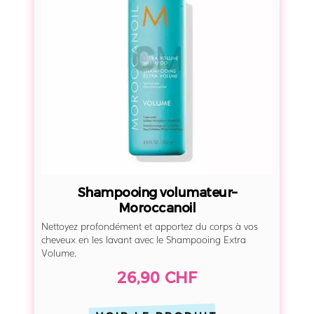
m
p
o
o
i
n
g
v
o
l
u
Shampooing volumateur–
m
Moroccanoil
a
Nettoyez profondément et apportez du corps à vos
t
cheveux en les lavant avec le Shampooing Extra
Volume.
e
u
26,90 CHF
r
–