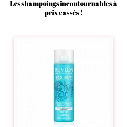
Les shampoings incontournables à
prix cassés !
S
h
a
m
p
o
i
n
g
d
é
m