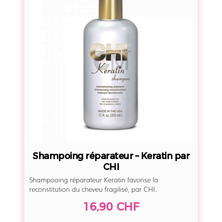
f
a
a
m
t
p
e
o
–
i
F
n
l
g
e
r
u
é
r
p
i
a
l
r
è
Shampoing réparateur – Keratin par
a
CHI
g
t
Shampooing réparateur Keratin favorise la
e
e
reconstitution du cheveu fragilisé, par CHI.
u
16,90 CHF
r