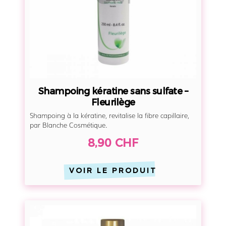
E
n
q
g
u
k
a
é
v
r
e
a
t
Shampoing kératine sans sulfate –
i
Fleurilège
n
Shampoing à la kératine, revitalise la fibre capillaire,
e
par Blanche Cosmétique.
s
8,90 CHF
a
n
VOIR LE PRODUIT
s
s
u
S
l
h