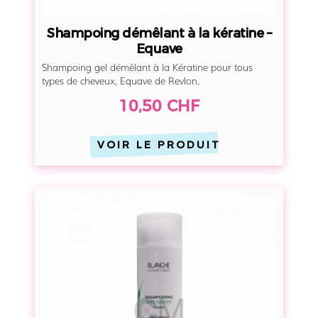
ê
l
Shampoing démêlant à la kératine –
a
Equave
n
Shampoing gel démêlant à la Kératine pour tous
t
types de cheveux, Equave de Revlon.
à
10,50 CHF
l
a
VOIR LE PRODUIT
k
é
r
S
a
h
t
a
i
m
n
p
e
o
–
i