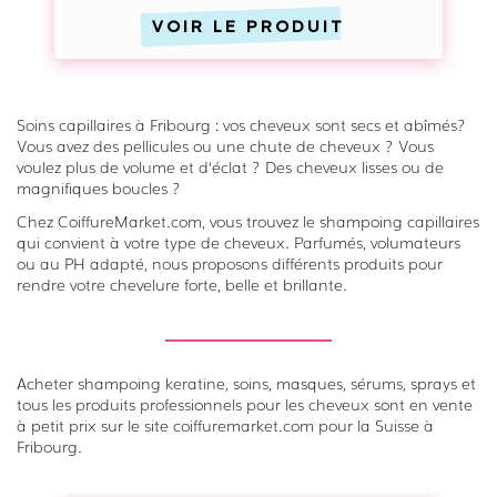
–
VOIR LE PRODUIT
K
e
r
a
Soins capillaires à Fribourg : vos cheveux sont secs et abîmés?
Vous avez des pellicules ou une chute de cheveux ? Vous
t
voulez plus de volume et d‘éclat ? Des cheveux lisses ou de
i
magnifiques boucles ?
n
Chez CoiffureMarket.com, vous trouvez le shampoing capillaires
p
qui convient à votre type de cheveux. Parfumés, volumateurs
ou au PH adapté, nous proposons différents produits pour
a
rendre votre chevelure forte, belle et brillante.
r
C
H
I
Acheter shampoing keratine, soins, masques, sérums, sprays et
tous les produits professionnels pour les cheveux sont en vente
à petit prix sur le site coiffuremarket.com pour la Suisse à
Fribourg.