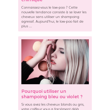
a
e
d
u
Connaissez-vous le low-poo ? Cette
o
x
nouvelle tendance consiste à se laver les
u
cheveux sans utiliser un shampoing
agressif. Aujourd’hui, le low-poo fait de
c
?
plus ...
e
u
r
P
d
o
'
u
u
r
n
q
s
u
h
o
a
i
m
u
p
Pourquoi utiliser un
t
o
shampoing bleu ou violet ?
i
i
l
n
Si vous avez les cheveux blonds ou gris,
i
g
votre coiffeur vous a forcément déjà