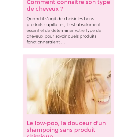
Comment connaitre son type
n
de cheveux ?
n
a
Quand il s'agit de choisir les bons
i
produits capillaires, il est absolument
t
essentiel de déterminer votre type de
cheveux pour savoir quels produits
r
fonctionneraient ...
e
s
o
L
n
e
t
l
y
o
p
w
e
-
d
p
e
o
c
o
h
Le low-poo, la douceur d'un
,
e
shampoing sans produit
l
v
chimique