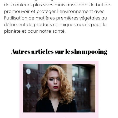
des couleurs plus vives mais aussi dans le but de
promouvoir et protéger l'environnement avec
l'utilisation de matières premières végétales au
détriment de produits chimiques nocifs pour la
planète et pour notre santé.
Autres articles sur le shampooing
C
o
m
m
e
n
t
c
o